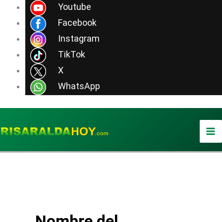
Ir
Youtube
al
Facebook
contenido
Instagram
TikTok
X
WhatsApp
Nombre del