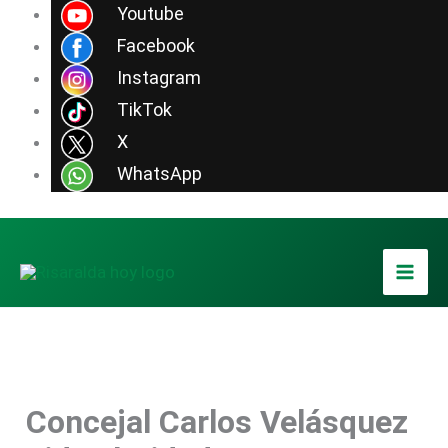
Ir
Youtube
al
Facebook
contenido
Instagram
TikTok
X
WhatsApp
Concejal Carlos Velásquez
Concejal de Dosquebradas