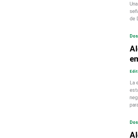
Una
señ
de 
Dos
Al
em
Edi
La 
est
neg
par
Dos
Al