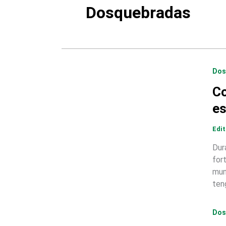
Dosquebradas
Dos
Co
es
Edi
Dur
for
mun
ten
Dos