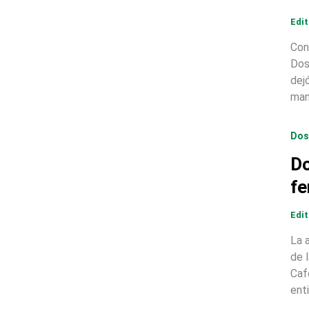
Edi
Con
Dos
dej
man
Dos
Do
fe
Edi
La 
de 
Caf
ent