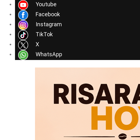
Ir
Youtube
al
Facebook
contenido
Instagram
TikTok
X
WhatsApp