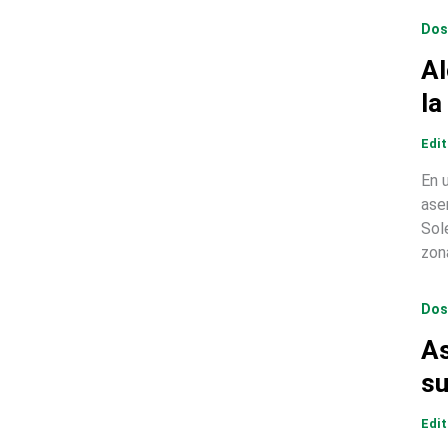
Dos
Al
la
Edi
En 
ase
Sol
zon
Dos
As
su
Edi