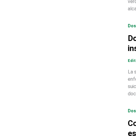
ver
alc
Dos
Do
in
Edi
La 
enf
sui
doc
Dos
Co
es