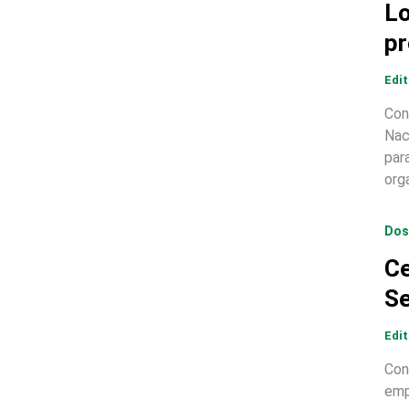
Lo
pr
Edi
Con
Nac
par
org
Dos
Ce
Se
Edi
Con
emp