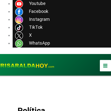
Ir
Youtube
al
Facebook
contenido
Instagram
TikTok
X
WhatsApp
Política