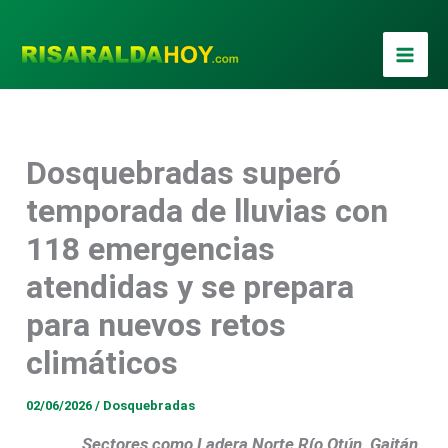
Ir
al
contenido
Dosquebradas superó
temporada de lluvias con
118 emergencias
atendidas y se prepara
para nuevos retos
climáticos
02/06/2026
/
Dosquebradas
Sectores como Ladera Norte Río Otún, Gaitán,