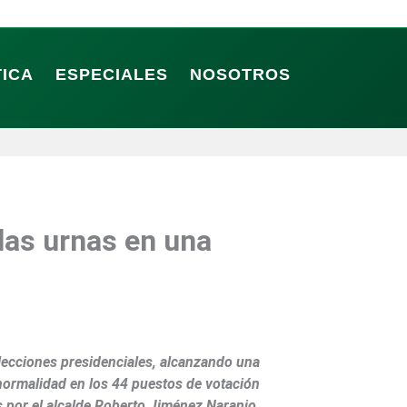
TICA
ESPECIALES
NOSOTROS
las urnas en una
lecciones presidenciales, alcanzando una
n normalidad en los 44 puestos de votación
s por el alcalde Roberto Jiménez Naranjo,