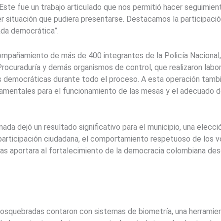
“Este fue un trabajo articulado que nos permitió hacer seguimie
r situación que pudiera presentarse. Destacamos la participac
ada democrática”.
ompañamiento de más de 400 integrantes de la Policía Nacional, e
 Procuraduría y demás organismos de control, que realizaron labor
tías democráticas durante todo el proceso. A esta operación ta
amentales para el funcionamiento de las mesas y el adecuado des
ornada dejó un resultado significativo para el municipio, una elec
a participación ciudadana, el comportamiento respetuoso de los v
s aportara al fortalecimiento de la democracia colombiana desd
Dosquebradas contaron con sistemas de biometría, una herramie