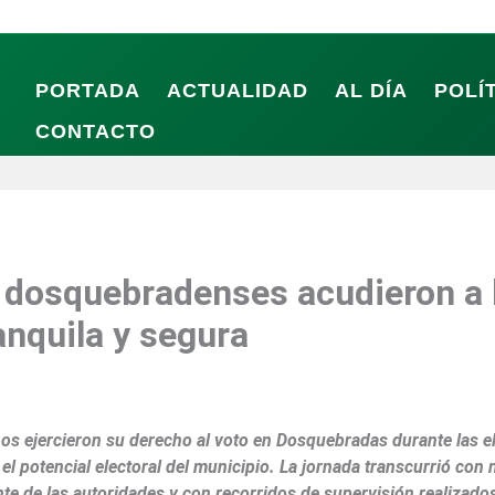
PORTADA
ACTUALIDAD
AL DÍA
POLÍ
CONTACTO
s dosquebradenses acudieron a 
anquila y segura
os ejercieron su derecho al voto en Dosquebradas durante las e
 el potencial electoral del municipio. La jornada transcurrió co
te de las autoridades y con recorridos de supervisión realizado