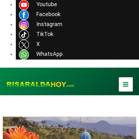
Ir
Youtube
al
Facebook
contenido
Instagram
TikTok
X
WhatsApp