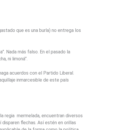
gastado que es una burla) no entrega los
a”. Nada más falso. En el pasado la
ha, ni limoná”.
haga acuerdos con el Partido Liberal.
quillaje inmarcesible de este país
e la regia mermelada, encuentran diversos
 disparen flechas. Así estén en orillas
nexplicable de la forma como la política