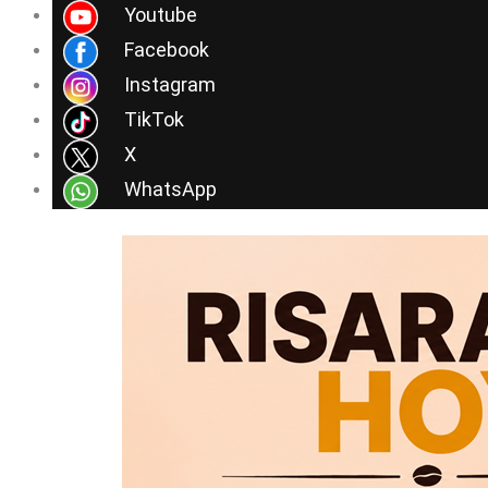
Ir
Youtube
al
Facebook
contenido
Instagram
TikTok
X
WhatsApp