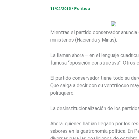
11/04/2015
/
Política
Mientras el partido conservador anuncia 
ministerios (Hacienda y Minas).
La llaman ahora – en el lenguaje cuadricu
famosa “oposición constructiva”. Otros cíni
El partido conservador tiene todo su dere
Que salga a decir con su ventrílocuo may
politiquero.
La desinstitucionalización de los partido
Ahora, quienes habían llegado por los re
sabores en la gastronomía política. En Per
diversas para las coaliciones de octubre.