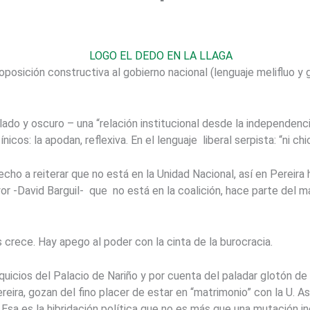
oposición constructiva al gobierno nacional (lenguaje melifluo y 
lado y oscuro – una “relación institucional desde la independenci
cos: la apodan, reflexiva. En el lenguaje liberal serpista: “ni chic
cho a reiterar que no está en la Unidad Nacional, así en Pereira 
or -David Barguil- que no está en la coalición, hace parte del ma
s crece. Hay apego al poder con la cinta de la burocracia.
squicios del Palacio de Nariño y por cuenta del paladar glotón d
eira, gozan del fino placer de estar en “matrimonio” con la U. Así
 Esa es la hibridación política que no es más que una mutación i