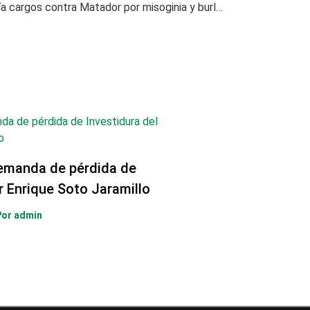
CNE formularía cargos contra Matador por misoginia y burlas a Paloma Valencia.
emanda de pérdida de
r Enrique Soto Jaramillo
Por
admin