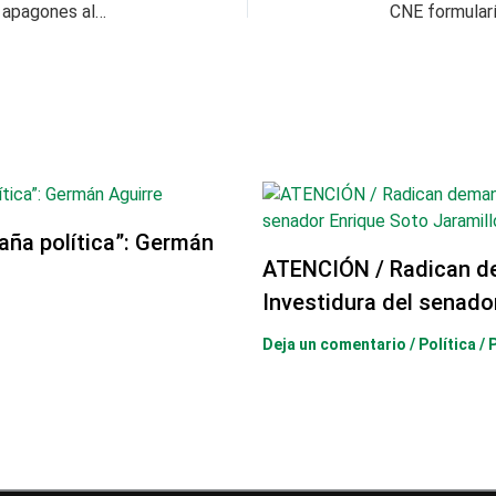
Cuba atribuye agravamiento de problemas por apagones al bloqueo energético de EE. UU.
aña política”: Germán
ATENCIÓN / Radican d
Investidura del senado
Deja un comentario
/
Política
/ 