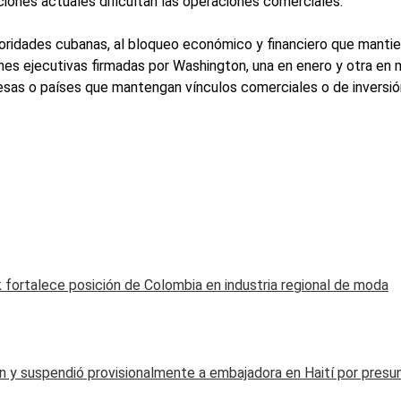
iones actuales dificultan las operaciones comerciales.
autoridades cubanas, al bloqueo económico y financiero que mant
s ejecutivas firmadas por Washington, una en enero y otra en ma
sas o países que mantengan vínculos comerciales o de inversión 
k fortalece posición de Colombia en industria regional de moda
ón y suspendió provisionalmente a embajadora en Haití por presun