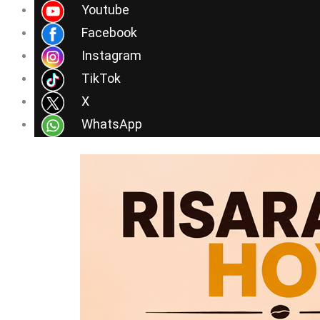
Ir
Youtube
al
Facebook
contenido
Instagram
TikTok
X
WhatsApp