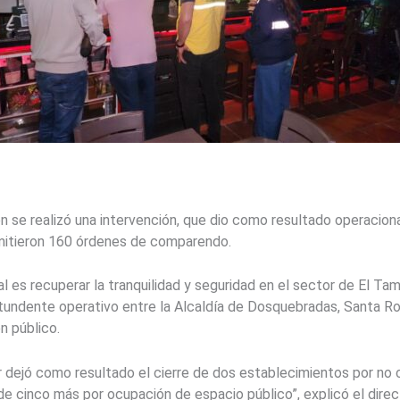
n se realizó una intervención, que dio como resultado operaciona
itieron 160 órdenes de comparendo.
al es recuperar la tranquilidad y seguridad en el sector de El Tam
undente operativo entre la Alcaldía de Dosquebradas, Santa Ros
n público.
r dejó como resultado el cierre de dos establecimientos por no
de cinco más por ocupación de espacio público”, explicó el direc