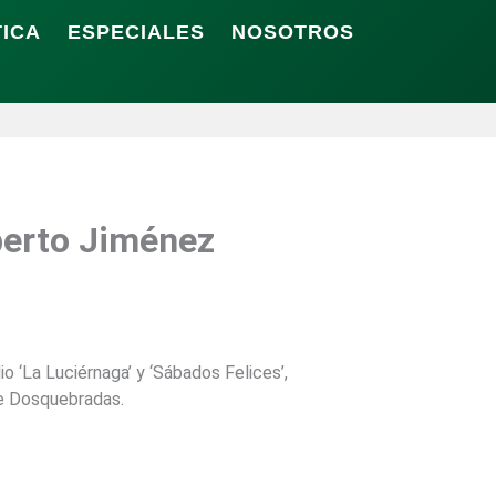
TICA
ESPECIALES
NOSOTROS
erto Jiménez
‘La Luciérnaga’ y ‘Sábados Felices’,
de Dosquebradas.