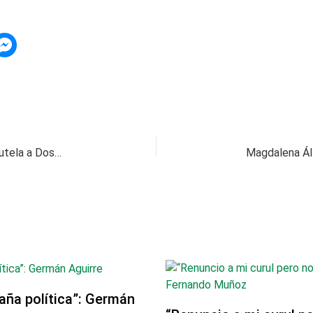
EXCLUSIVO / Por lote ‘Las Camelias’, niegan tutela a Dosquebradas
aña política”: Germán