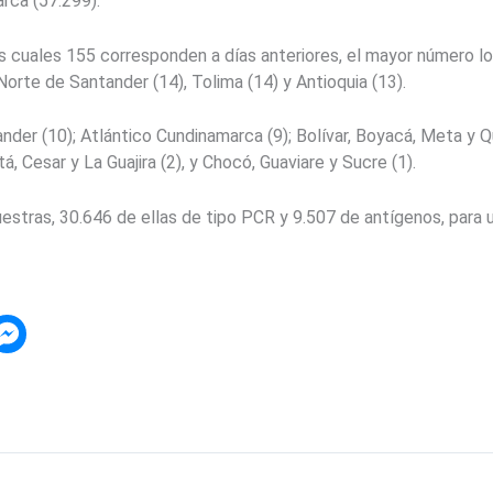
rca (57.299).
los cuales 155 corresponden a días anteriores, el mayor número l
orte de Santander (14), Tolima (14) y Antioquia (13).
er (10); Atlántico Cundinamarca (9); Bolívar, Boyacá, Meta y Quin
, Cesar y La Guajira (2), y Chocó, Guaviare y Sucre (1).
stras, 30.646 de ellas de tipo PCR y 9.507 de antígenos, para u