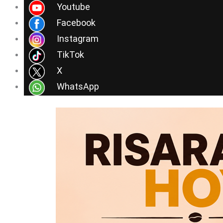
Ir
Youtube
al
Facebook
contenido
Instagram
TikTok
X
WhatsApp