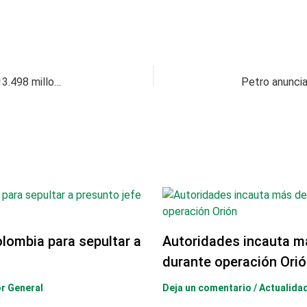
Turismo internacional le dejó a Colombia US$ 13.498 millones en 2025 y generó cerca de un millón de empleos
olombia para sepultar a
Autoridades incauta m
durante operación Orió
or General
Deja un comentario
/
Actualida