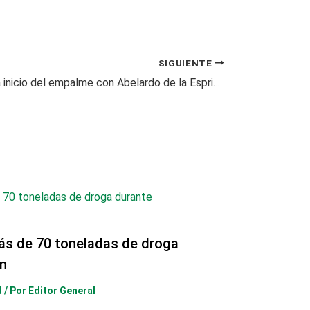
SIGUIENTE
Petro anuncia inicio del empalme con Abelardo de la Espriella y llama a la reconciliación nacional
ás de 70 toneladas de droga
n
d
/ Por
Editor General