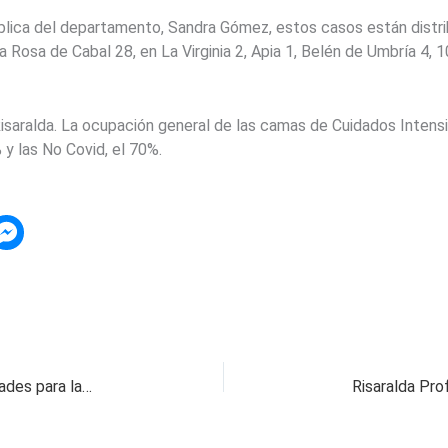
blica del departamento, Sandra Gómez, estos casos están distrib
osa de Cabal 28, en La Virginia 2, Apia 1, Belén de Umbría 4, 10
Risaralda. La ocupación general de las camas de Cuidados Inten
y las No Covid, el 70%.
Hábitos literarios para 2021: retos y oportunidades para las regiones