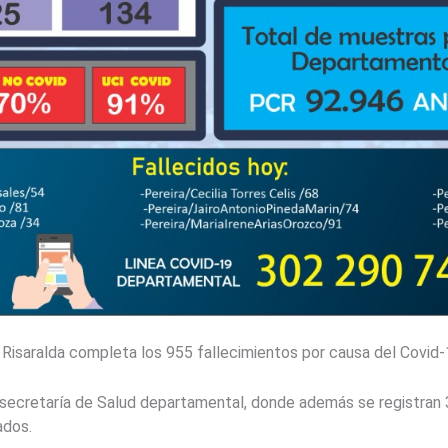
Risaralda completa los 955 fallecimientos por causa del Covid-
 la secretaría de Salud departamental, donde además se registran
ados.