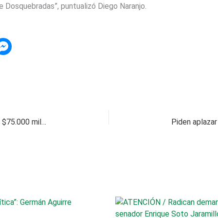
de Dosquebradas”, puntualizó Diego Naranjo.
“En Dosquebradas estamos invirtiendo más de $75.000 millones”: Gobernador