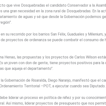
ucto que vive Dosquebradas el candidato Conservador a la Asam
s una gran necesidad en la zona rural de Dosquebradas. En la ac
tratamiento de aguas y sé que desde la Gobernación podemos ge
región”.
n su recorrido por los barrios San Félix, Guaduales y Milenium,
 de proyectos de ordenanza se puede combatir el consumo de he
lena Henao, las propuestas y los proyectos de Carlos Wilson es
Es un joven con don de gente, tiene proyectos positivos para la 
as que aqueja el departamento”.
 la Gobernación de Risaralda, Diego Naranjo, manifestó que el c
 Ordenamiento Territorial –POT, a ejecutar cuando sea Diputado.
debe liderar un proceso en política de niñez y por su conocimien
ural. Así mismo, liderar proyectos de presupuesto que nos perm