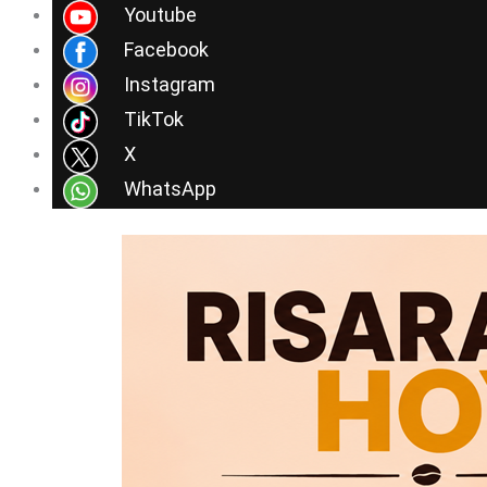
Ir
Youtube
al
Facebook
contenido
Instagram
TikTok
X
WhatsApp