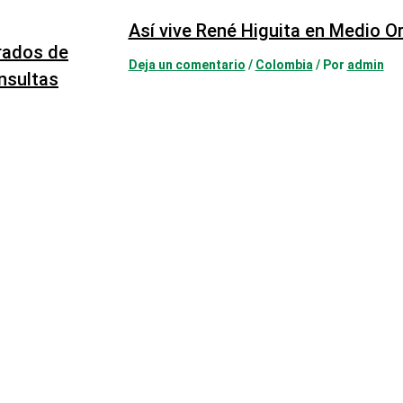
Así vive René Higuita en Medio O
urados de
Deja un comentario
/
Colombia
/ Por
admin
onsultas