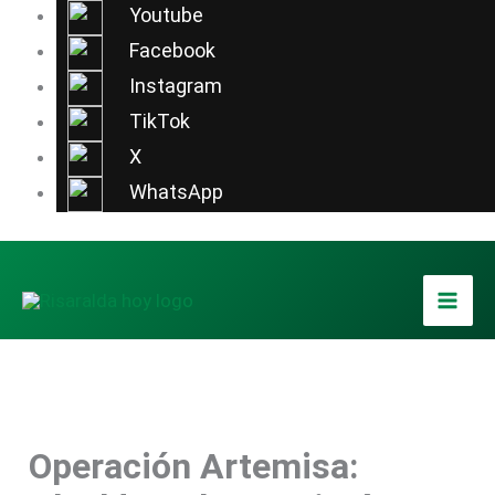
Ir
Youtube
al
Facebook
contenido
Instagram
TikTok
X
WhatsApp
Operación Artemisa:
Foto / Alcaldía de Dosquebradas