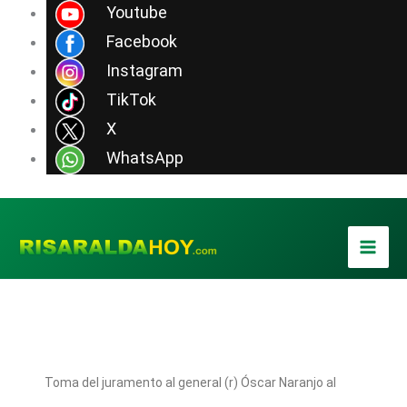
Ir
Youtube
al
Facebook
contenido
Instagram
TikTok
X
WhatsApp
Toma del juramento al general (r) Óscar Naranjo al
posesionarse como Vicepresidente de la República,