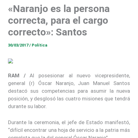
tras ser elegido como tal por el Congreso para lo que
«Naranjo es la persona
resta del periodo constitucional.
correcta, para el cargo
correcto»: Santos
30/03/2017
/
Política
RAM /
Al posesionar al nuevo vicepresidente,
general (r) Óscar Naranjo, Juan Manuel Santos
destacó sus competencias para asumir la nueva
posición, y desglosó las cuatro misiones que tendrá
durante su labor.
Durante la ceremonia, el jefe de Estado manifestó,
“difícil encontrar una hoja de servicio a la patria más
completa que la del general Óscar Naranjo”.