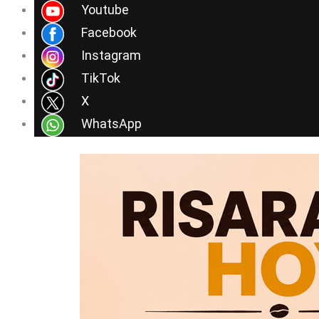
Ir
Youtube
al
Facebook
contenido
Instagram
TikTok
X
WhatsApp