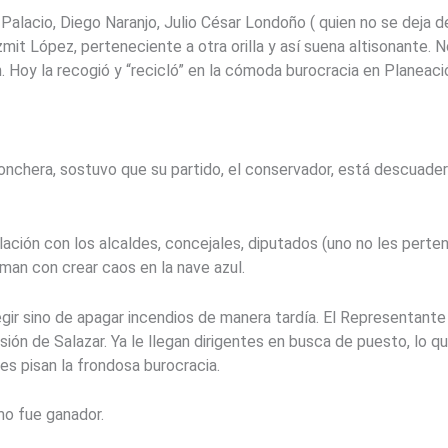
Palacio, Diego Naranjo, Julio César Londoño ( quien no se deja d
zmit López, perteneciente a otra orilla y así suena altisonante. N
 Hoy la recogió y “recicló” en la cómoda burocracia en Planeació
 lonchera, sostuvo que su partido, el conservador, está descuade
elación con los alcaldes, concejales, diputados (uno no les perte
oman con crear caos en la nave azul.
ir sino de apagar incendios de manera tardía. El Representante 
isión de Salazar. Ya le llegan dirigentes en busca de puesto, lo q
es pisan la frondosa burocracia.
mo fue ganador.