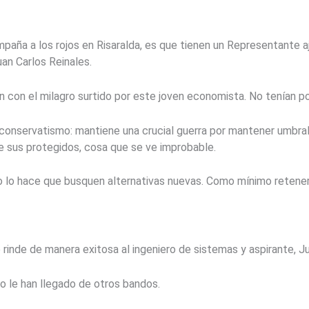
ña a los rojos en Risaralda, es que tienen un Representante aje
uan Carlos Reinales.
n con el milagro surtido por este joven economista. No tenían po
el conservatismo: mantiene una crucial guerra por mantener umbra
de sus protegidos, cosa que se ve improbable.
io lo hace que busquen alternativas nuevas. Como mínimo retener
le rinde de manera exitosa al ingeniero de sistemas y aspirante, J
o le han llegado de otros bandos.