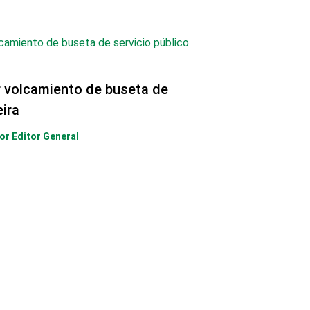
r volcamiento de buseta de
eira
Por
Editor General