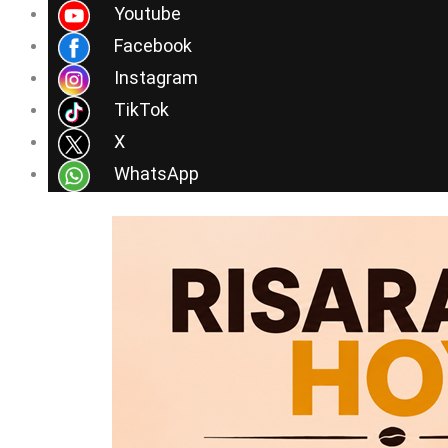
Ir
Youtube
al
Facebook
contenido
Instagram
TikTok
X
WhatsApp