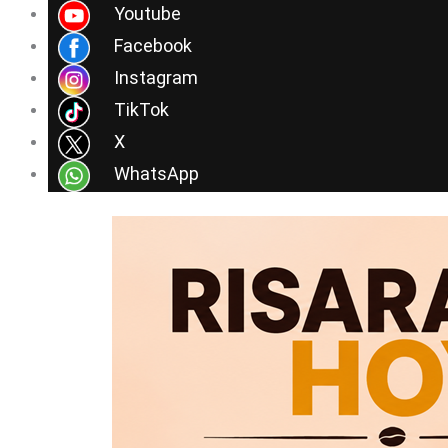
Ir
Youtube
al
Facebook
contenido
Instagram
TikTok
X
WhatsApp