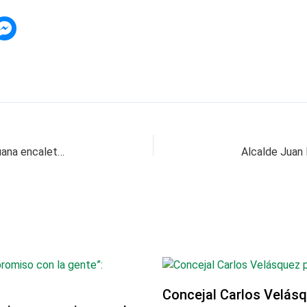
Policía descubrió más de 1 tonelada de marihuana encaletada entre tejas
Concejal Carlos Velásq