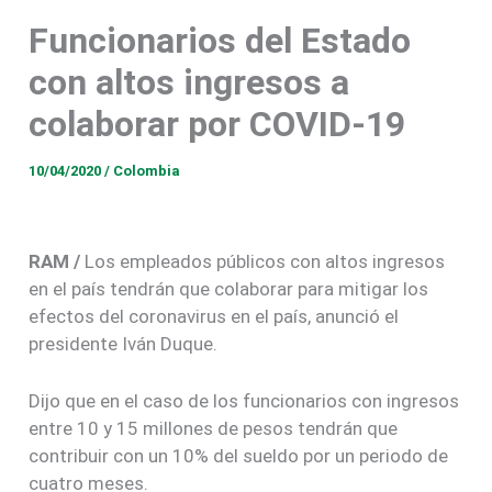
de abril el Aislamiento Preventivo Obligatorio y la ampliación de la
Funcionarios del Estado
Cuarentena Nacional por 14 días.
con altos ingresos a
colaborar por COVID-19
10/04/2020
/
Colombia
RAM /
Los empleados públicos con altos ingresos
en el país tendrán que colaborar para mitigar los
efectos del coronavirus en el país, anunció el
presidente Iván Duque.
Dijo que en el caso de los funcionarios con ingresos
entre 10 y 15 millones de pesos tendrán que
contribuir con un 10% del sueldo por un periodo de
cuatro meses.