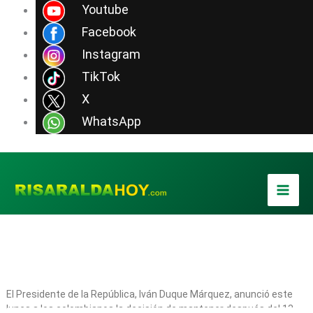
Ir
Youtube
al
Facebook
contenido
Instagram
TikTok
X
WhatsApp
El Presidente de la República, Iván Duque Márquez, anunció este
lunes a los colombianos la decisión de mantener después del 13