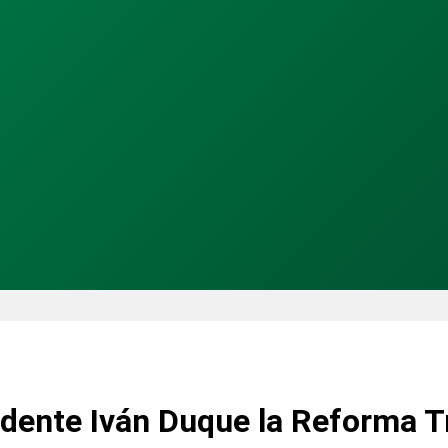
rogas, al firmar el decreto reglamentario que permite decomisar drog
idente Iván Duque la Reforma T