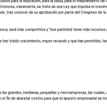
rsos para la educación, para la salud, para el mejoramiento de v
Entonces, claramente, se trata de una Ley que impulsa el creci
tado, tras conocer de su aprobación por parte del Congreso de la
sca, será más competitiva y “nos permitirá tener más recursos pa
han traído crecimiento, mayor recaudo y que han permitido, tamb
a las grandes, medianas, pequeñas y microempresas, las cuales,
n el fin de abaratar costos para que el aparato empresarial se 