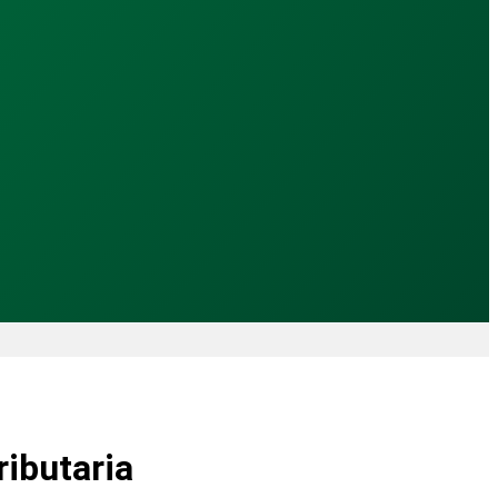
as en las calles.
ributaria