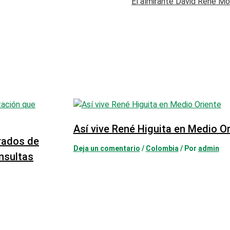
El almirante David René M
Así vive René Higuita en Medio O
urados de
Deja un comentario
/
Colombia
/ Por
admin
onsultas