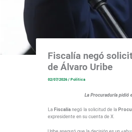
Fiscalía negó solic
de Álvaro Uribe
02/07/2026
/
Política
La Procuraduría pidió 
La
Fiscalía
negó la solicitud de la
Procu
expresidente en su cuenta de X.
Uribe aseguró que la decisión es un «
abu