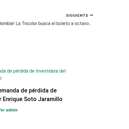
SIGUIENTE
¡Hoy juega Colombia! La Tricolor busca el boleto a octavos frente a Ghana
emanda de pérdida de
r Enrique Soto Jaramillo
Por
admin