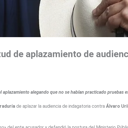
itud de aplazamiento de audienc
el aplazamiento alegando que no se habían practicado pruebas es
raduría
de aplazar la audiencia de indagatoria contra
Álvaro Uri
so
» del ente acusador y defendió la postura del Ministerio Públi