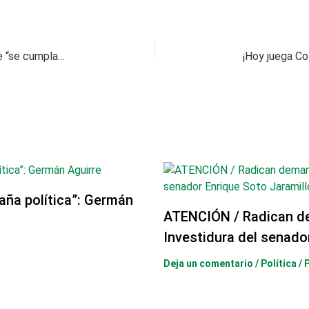
Procuraduría acompañará el empalme para que “se cumpla la ley”
aña política”: Germán
ATENCIÓN / Radican d
Investidura del senado
Deja un comentario
/
Política
/ 