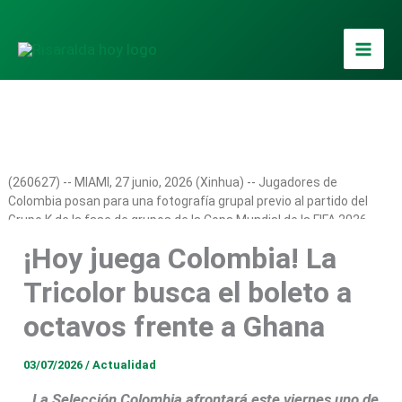
Ir
al
contenido
(260627) -- MIAMI, 27 junio, 2026 (Xinhua) -- Jugadores de
Colombia posan para una fotografía grupal previo al partido del
Grupo K de la fase de grupos de la Copa Mundial de la FIFA 2026
ante Portugal, celebrado en el Estadio Miami, en Miami, Estados
¡Hoy juega Colombia! La
Unidos, el 27 de junio de 2026. (Xinhua/Xu Zijian) (rtg) (vf)
Tricolor busca el boleto a
octavos frente a Ghana
03/07/2026
/
Actualidad
La Selección Colombia afrontará este viernes uno de