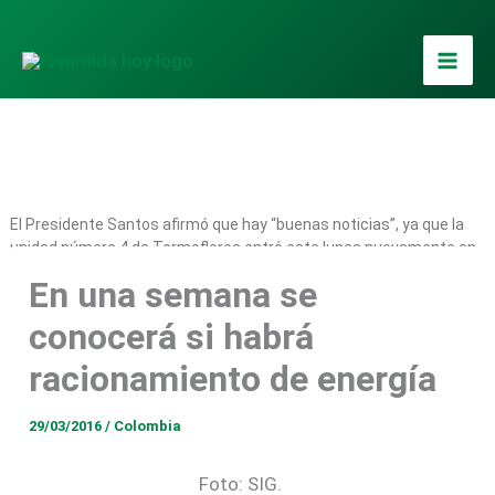
Ir
al
contenido
El Presidente Santos afirmó que hay “buenas noticias”, ya que la
unidad número 4 de Termoflores entró este lunes nuevamente en
funcionamiento y señaló que la “consigna es seguir ahorrando
En una semana se
esta semana. Apagar Paga”.
conocerá si habrá
racionamiento de energía
29/03/2016
/
Colombia
Foto: SIG.