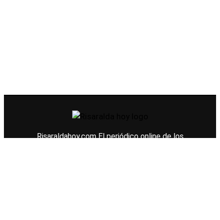
Risaraldahoy.com
El periódico online de los
risaraldenses.
© 2026 Todos los derechos reservados.
Diseño web
Konection web and brand