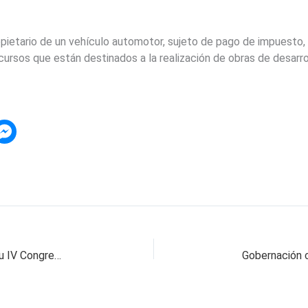
opietario de un vehículo automotor, sujeto de pago de impuesto
ursos que están destinados a la realización de obras de desarrol
El Polo elige este domingo 766 delegados a su IV Congreso Nacional