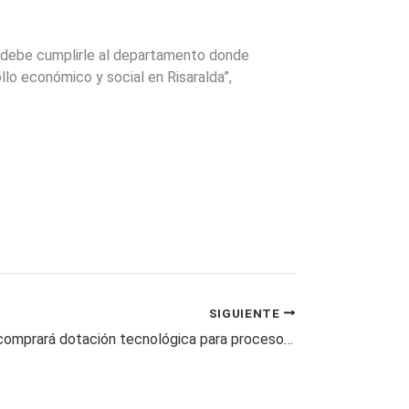
, debe cumplirle al departamento donde
lo económico y social en Risaralda”,
SIGUIENTE
Gobernación comprará dotación tecnológica para procesos formativos