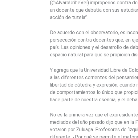
(@AlvaroUribeVel) improperios contra doc
un docente que debatía con sus estudiant
acción de tutela”.
De acuerdo con el observatorio, es incom
persecución contra docentes que, en ejer
país. Las opiniones y el desarrollo de deb
espacio natural para que se propicien dis
Y agrega que la Universidad Libre de Col
a las diferentes corrientes del pensamien
libertad de cátedra y expresión, cuando 
de comportamientos lo único que propicia
hace parte de nuestra esencia, y el deba
No es la primera vez que el expresident
mediados del año pasado dijo que en la 
votaron por Zuluaga. Profesores de ‘izq
diferente. ¿Por qué se permite el matone