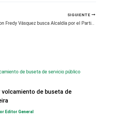
SIGUIENTE
En Balboa, Jhon Fredy Vásquez busca Alcaldía por el Partido Liberal
r volcamiento de buseta de
eira
Por
Editor General