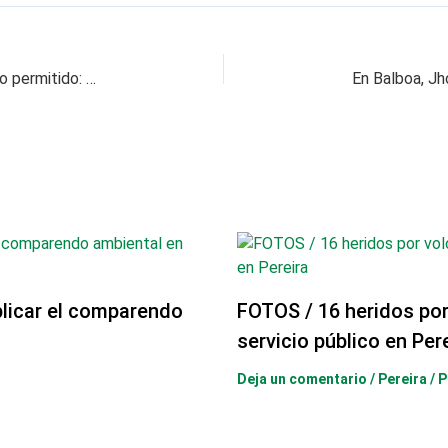
Políticos están lanzando campañas antes de lo permitido: MOE
licar el comparendo
FOTOS / 16 heridos po
servicio público en Per
Deja un comentario
/
Pereira
/ 