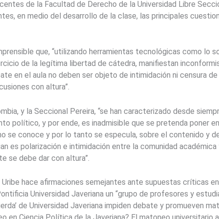
entes de la Facultad de Derecho de la Universidad Libre Secciona
es, en medio del desarrollo de la clase, las principales cuestio
prensible que, “utilizando herramientas tecnológicas como lo son
cicio de la legítima libertad de cátedra, manifiestan inconformi
ate en el aula no deben ser objeto de intimidación ni censura de q
cusiones con altura”.
ombia, y la Seccional Pereira, “se han caracterizado desde siem
to político, y por ende, es inadmisible que se pretenda poner en 
no se conoce y por lo tanto se especula, sobre el contenido y de
n es polarización e intimidación entre la comunidad académica y
te se debe dar con altura”.
e Uribe hace afirmaciones semejantes ante supuestas críticas en
Pontificia Universidad Javeriana un “grupo de profesores y estu
uierda’ de Universidad Javeriana impiden debate y promueven ma
o en Ciencia Política de la Javeriana? El matoneo universitario 