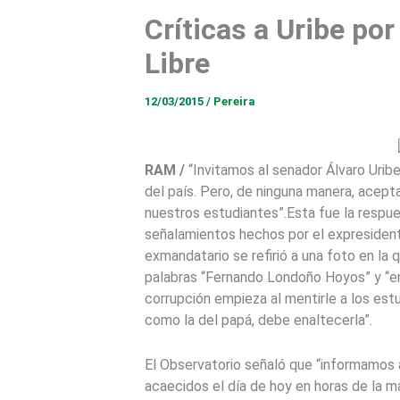
Críticas a Uribe po
Libre
12/03/2015
/
Pereira
RAM /
“Invitamos al senador Álvaro Urib
del país. Pero, de ninguna manera, acept
nuestros estudiantes”.Esta fue la respue
señalamientos hechos por el expresident
exmandatario se refirió a una foto en la
palabras “Fernando Londoño Hoyos” y “ene
corrupción empieza al mentirle a los est
como la del papá, debe enaltecerla”.
El Observatorio señaló que “informamos a 
acaecidos el día de hoy en horas de la 