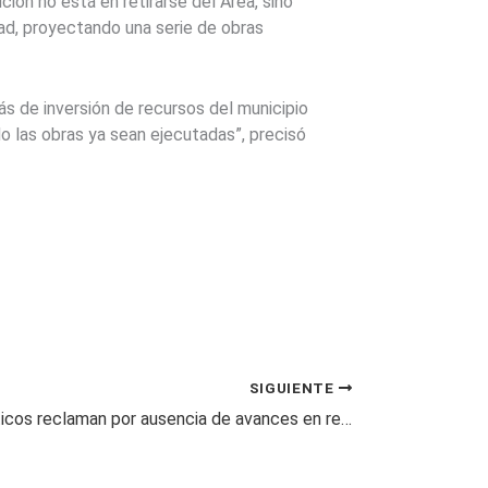
ión no está en retirarse del Área, sino
ad, proyectando una serie de obras
ás de inversión de recursos del municipio
do las obras ya sean ejecutadas”, precisó
SIGUIENTE
Partidos políticos reclaman por ausencia de avances en reforma electoral