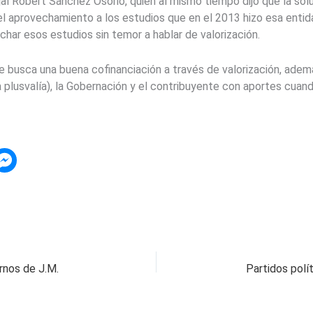
l Robert Sánchez Osorio, quien al mismo tiempo dijo que la soluc
el aprovechamiento a los estudios que en el 2013 hizo esa entid
char esos estudios sin temor a hablar de valorización.
e busca una buena cofinanciación a través de valorización, adem
a plusvalía), la Gobernación y el contribuyente con aportes cuan
rnos de J.M.