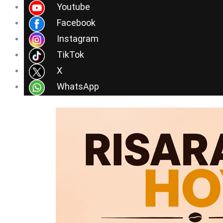
Ir
Youtube
al
Facebook
contenido
Instagram
TikTok
X
WhatsApp