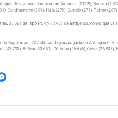
gios de la jornada los tuvieron Antioquia (2.008), Bogotá (1.818
33), Cundinamarca (309), Huila (279), Quindío (275), Tolima (267)
ras, 33.561 del tipo PCR y 17.433 de antígenos, con lo que ya s
iendo Bogotá, con 327.660 contagios, seguida de Antioquia (176.3
a (43.703), Bolívar (33.651), Córdoba (26.646), Cesar (26.833), H