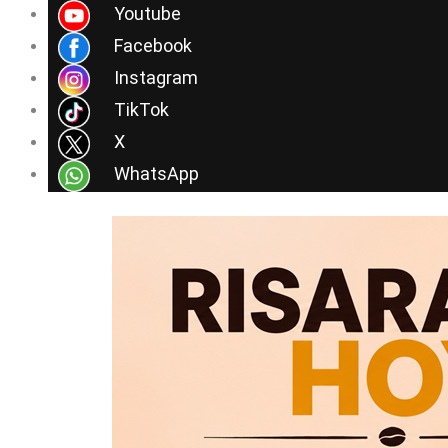
Ir
Youtube
al
Facebook
contenido
Instagram
TikTok
X
WhatsApp