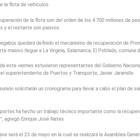
e la flota de vehículos.
cuperación de la flota son del orden de los 4.700 millones de pe
es y el restante son pasivos.
egabús quedará definido el mecanismo de recuperación de Proma
te masivo llegue a La Virginia, Salamanca, El Poblado, comuna d
da este viernes estuvieron representantes del Gobierno Nacional
el superintendente de Puertos y Transporte, Javier Jaramillo.
eunión solicitarán un cronograma para llevar a cabo el plan de sa
portes ha hecho un trabajo técnico importante como la recupera
il”, agregó Enrique José Nates.
lave será el 23 de mayo en la cual se realizará la Asamblea Gene