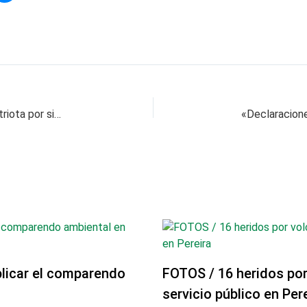
Cabo Ávila es un soldado a carta cabal y un patriota por siempre
licar el comparendo
FOTOS / 16 heridos po
servicio público en Per