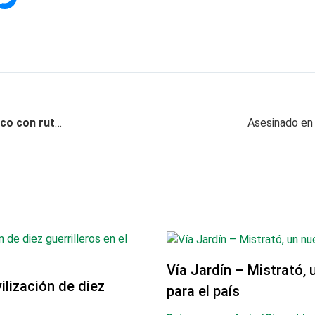
Aeropuerto Matecaña cierra un año histórico con ruta directa a Nueva York
Vía Jardín – Mistrató, 
lización de diez
para el país