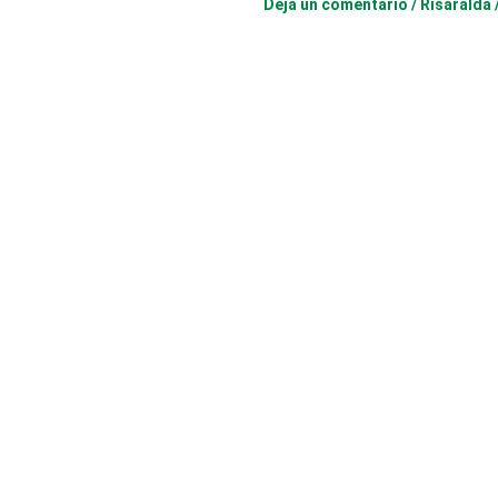
Deja un comentario
/
Risaralda