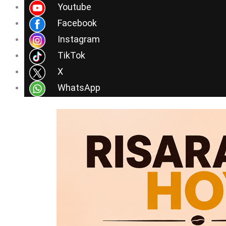
Ir
Youtube
al
Facebook
contenido
Instagram
TikTok
X
WhatsApp