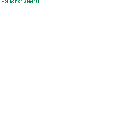
/ Por
Editor General