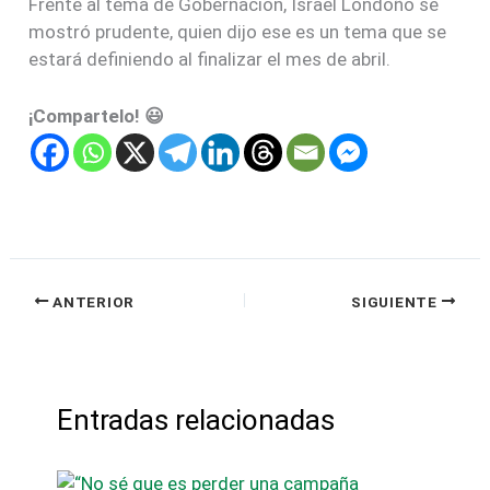
Entradas relacionadas
“No sé que es perder una campaña
política”: Germán Aguirre
Deja un comentario
/
Política
/ Por
admin
ATENCIÓN / Radican demanda de
pérdida de Investidura del senador
Enrique Soto Jaramillo