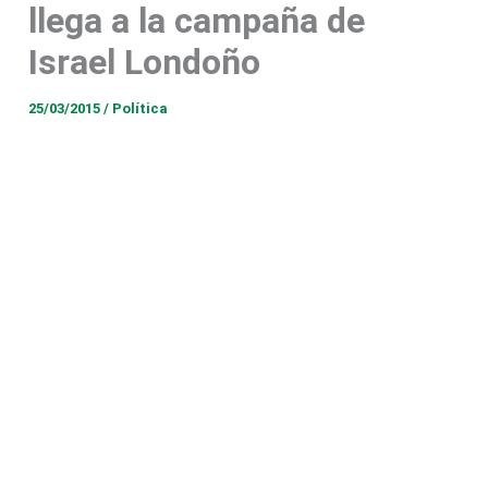
llega a la campaña de
Israel Londoño
25/03/2015
/
Política
Por: FREDDY FERNÁN LÓPEZ PATIÑO
Editor / RISARALDAHOY.COM
Dos pesos pesados de la política doméstica se
sumaron este martes a Israel Londoño, candidato
de la U a la alcaldía de Pereira; se trata de los ex
alcaldes Martha Helena Bedoya y Juan Manuel
Arango Vélez.
Sin embargo, el show se lo robó el ex alcalde Juan
Manuel Arango, quien después de abandonar