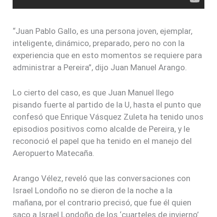
Israel Londoño no se dieron de la noche a la
mañana, por el contrario precisó, que fue él quien
saco a Israel Londoño de los ‘cuarteles de invierno’
y lo animó a que con su experiencia considerara
nuevamente su nombre para aspirar a la Alcaldía de
Pereira.
COMPROMISOS DE ADHESIÓN
Los ex alcaldes Juan Manuel y Martha Helena, le
presentaron a Israel Londoño un documento de
ocho puntos como ruta estratégica para tener en
cuenta en su propuesta para los pereiranos.
Los ocho puntos comprenden: seguridad ciudadana,
política, social, salud pública, deporte y recreación,
contratación pública, patrimonio público,
infraestructura y movilidad y proyectos