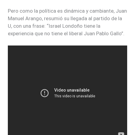
“Juan Pablo Gallo, es una persona joven, ejemplar,
inteligente, dinámico, preparado, pero no con la
experiencia que en esto momentos se requiere para
administrar a Pereira”, dijo Juan Manuel Arango.
Lo cierto del caso, es que Juan Manuel llego
pisando fuerte al partido de la U, hasta el punto que
confesó que Enrique Vásquez Zuleta ha tenido unos
episodios positivos como alcalde de Pereira, y le
reconoció el papel que ha tenido en el manejo del
Aeropuerto Matecaña.
Arango Vélez, reveló que las conversaciones con