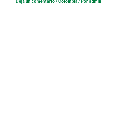
Deja un comentario
/
Colombia
/ Por
admin
Risaraldahoy.com
El periódico online de los