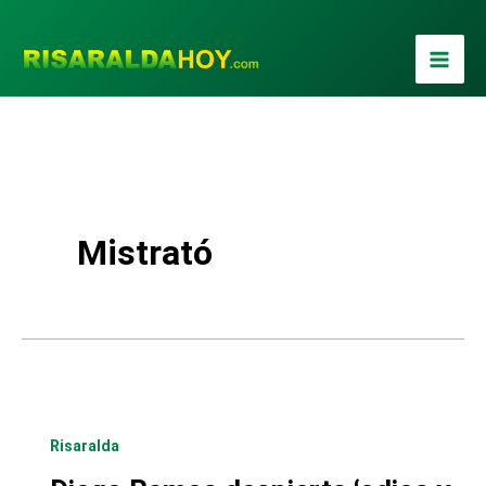
Ir
al
contenido
Mistrató
Risaralda