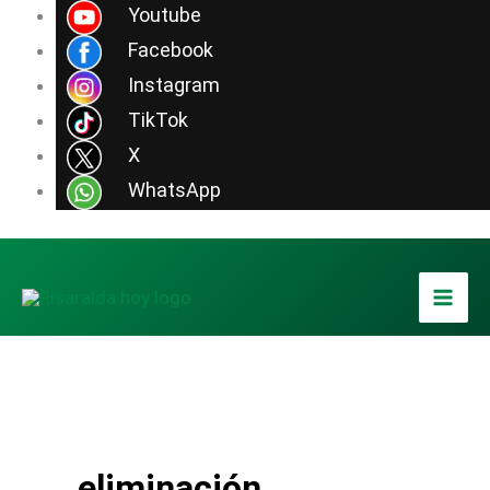
Ir
Youtube
al
Facebook
contenido
Instagram
TikTok
X
WhatsApp
eliminación