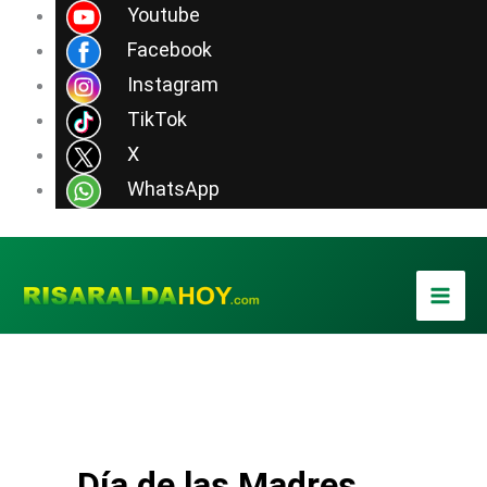
Ir
Youtube
al
Facebook
contenido
Instagram
TikTok
X
WhatsApp
Día de las Madres