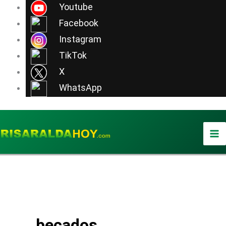
Ir
Youtube
al
Facebook
contenido
Instagram
TikTok
X
WhatsApp
becados