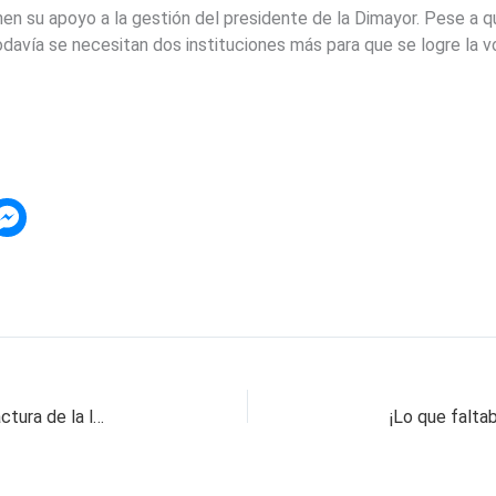
n su apoyo a la gestión del presidente de la Dimayor. Pese a que
odavía se necesitan dos instituciones más para que se logre la vo
La cantante Claudia de Colombia no pagó la factura de la luz y vino el corte