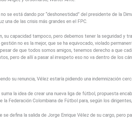
 no se está dando por “deshonestidad” del presidente de la Dimay
luz una de las crisis más grandes en el FPC.
ión, su capacidad tampoco, pero debemos tener la seguridad y tr
gestión no es la mejor, que se ha equivocado, violado permane
 A pesar de que todos somos amigos, tenemos derecho a que cad
os, pero de allí a pasar al irrespeto eso no va dentro de los c
iendo su renuncia, Vélez estaría pidiendo una indemnización cerc
le suma la idea de crear una nueva liga de fútbol, propuesta enc
 de la Federación Colombiana de Fútbol para, según los dirigente
que se defina la salida de Jorge Enrique Vélez de su cargo, pero