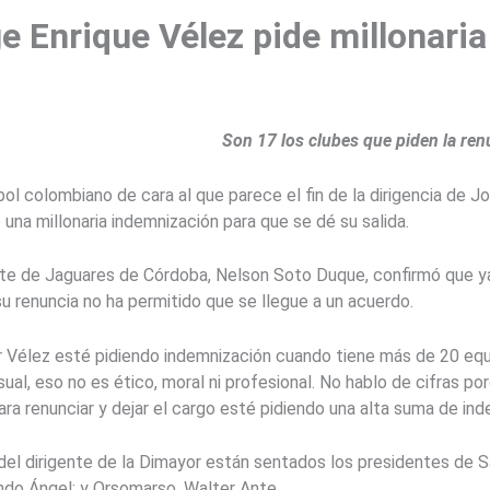
e Enrique Vélez pide millonari
Son 17 los clubes que piden la renu
tbol colombiano de cara al que parece el fin de la dirigencia de 
 una millonaria indemnización para que se dé su salida.
nte de Jaguares de Córdoba, Nelson Soto Duque, confirmó que ya
su renuncia no ha permitido que se llegue a un acuerdo.
or Vélez esté pidiendo indemnización cuando tiene más de 20 equ
sual, eso no es ético, moral ni profesional. No hablo de cifras 
a renunciar y dejar el cargo esté pidiendo una alta suma de indem
 del dirigente de la Dimayor están sentados los presidentes de 
ando Ángel; y Orsomarso, Walter Ante.