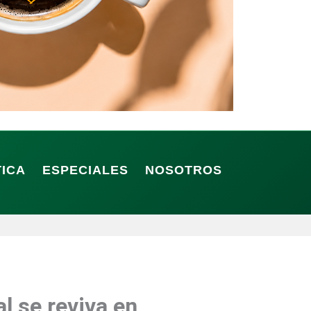
TICA
ESPECIALES
NOSOTROS
l se reviva en