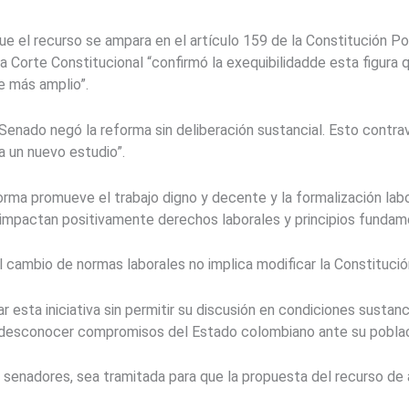
ue el recurso se ampara en el artículo 159 de la Constitución Po
Corte Constitucional “confirmó la exequibilidadde esta figura qu
e más amplio”.
nado negó la reforma sin deliberación sustancial. Esto contrav
a un nuevo estudio”.
orma promueve el trabajo digno y decente y la formalización la
n impactan positivamente derechos laborales y principios fundam
cambio de normas laborales no implica modificar la Constitució
sta iniciativa sin permitir su discusión en condiciones sustancia
y a desconocer compromisos del Estado colombiano ante su poblac
s senadores, sea tramitada para que la propuesta del recurso de