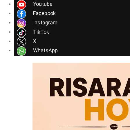
Ir
Youtube
al
Facebook
contenido
Instagram
TikTok
X
WhatsApp