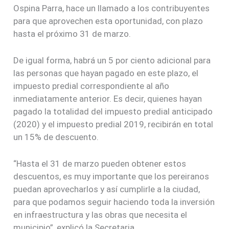
i
Ospina Parra, hace un llamado a los contribuyentes
n
para que aprovechen esta oportunidad, con plazo
a
hasta el próximo 31 de marzo.
P
a
r
De igual forma, habrá un 5 por ciento adicional para
r
las personas que hayan pagado en este plazo, el
a
impuesto predial correspondiente al año
/
S
inmediatamente anterior. Es decir, quienes hayan
e
pagado la totalidad del impuesto predial anticipado
c
(2020) y el impuesto predial 2019, recibirán en total
r
un 15% de descuento.
e
t
a
“Hasta el 31 de marzo pueden obtener estos
r
descuentos, es muy importante que los pereiranos
i
puedan aprovecharlos y así cumplirle a la ciudad,
a
d
para que podamos seguir haciendo toda la inversión
e
en infraestructura y las obras que necesita el
H
municipio”, explicó la Secretaria.