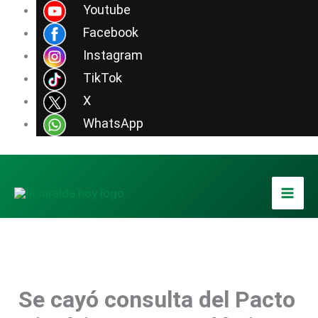
Ir
Youtube
al
Facebook
contenido
Instagram
TikTok
X
WhatsApp
Se cayó consulta del Pacto
Foto / Tomada de Colprensa.