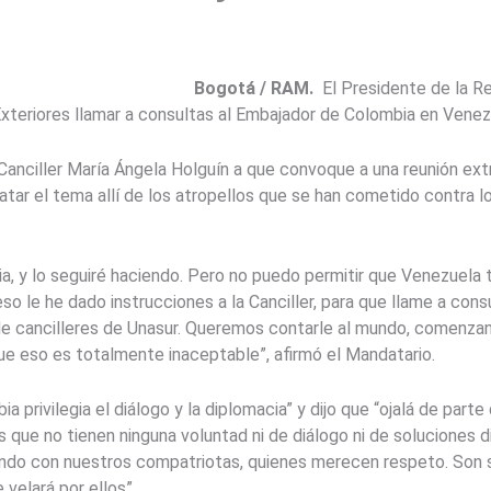
Bogotá / RAM.
El Presidente de la R
Exteriores llamar a consultas al Embajador de Colombia en Venez
Canciller María Ángela Holguín a que convoque a una reunión extr
atar el tema allí de los atropellos que se han cometido contra
acia, y lo seguiré haciendo. Pero no puedo permitir que Venezuela 
o le he dado instrucciones a la Canciller, para que llame a con
 de cancilleres de Unasur. Queremos contarle al mundo, comenza
ue eso es totalmente inaceptable”, afirmó el Mandatario.
a privilegia el diálogo y la diplomacia” y dijo que “ojalá de par
 que no tienen ninguna voluntad ni de diálogo ni de soluciones 
endo con nuestros compatriotas, quienes merecen respeto. Son 
velará por ellos”.