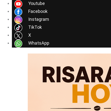
Ir
Youtube
al
Facebook
contenido
Instagram
TikTok
X
WhatsApp