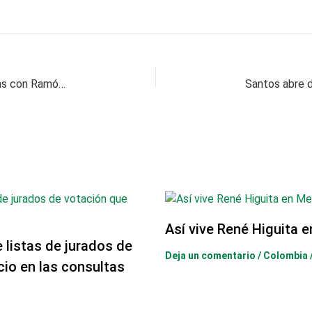
Se reventó el acuerdo de la U en Dosquebradas con Ramón Gaviria
Así vive René Higuita 
e listas de jurados de
Deja un comentario
/
Colombia
cio en las consultas