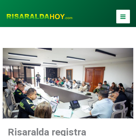
Ir
al
contenido
Risaralda registra