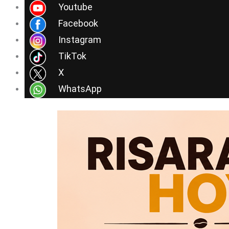
Ir
Youtube
al
Facebook
contenido
Instagram
TikTok
X
WhatsApp