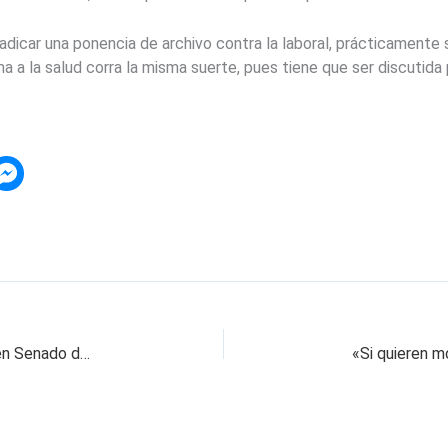
adicar una ponencia de archivo contra la laboral, prácticamente 
a a la salud corra la misma suerte, pues tiene que ser discutida
Reforma laboral recibe ‘estocada de muerte’ en Senado de la República