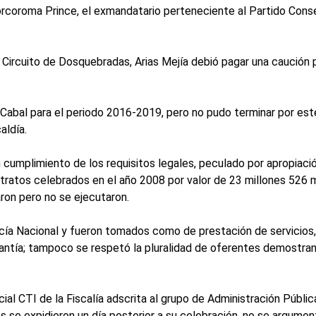
rcoroma Prince, el exmandatario perteneciente al Partido Conser
Circuito de Dosquebradas, Arias Mejía debió pagar una caución 
e Cabal para el periodo 2016-2019, pero no pudo terminar por es
aldía.
in cumplimiento de los requisitos legales, peculado por apropiaci
atos celebrados en el año 2008 por valor de 23 millones 526 m
aron pero no se ejecutaron.
icía Nacional y fueron tomados como de prestación de servicios,
cuantía; tampoco se respetó la pluralidad de oferentes demostra
icial CTI de la Fiscalía adscrita al grupo de Administración Públi
 se expidieron un día posterior a su celebración, no se argume