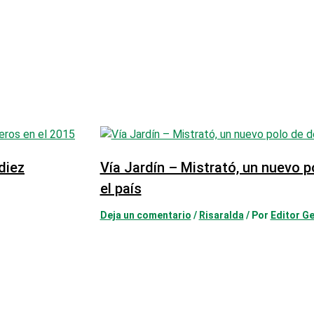
diez
Vía Jardín – Mistrató, un nuevo p
el país
Deja un comentario
/
Risaralda
/ Por
Editor Ge