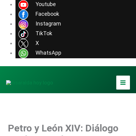
Ir
Youtube
al
Facebook
contenido
Instagram
TikTok
X
WhatsApp
Petro y León XIV: Diálogo
Foto / Tomada de EFE